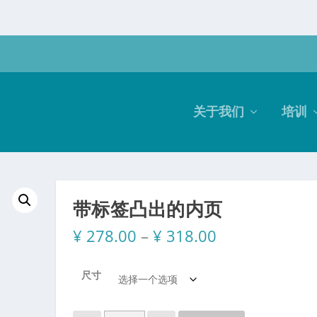
关于我们
培训
带标签凸出的内页
价
¥
278.00
–
¥
318.00
格
范
尺寸
围
：
¥