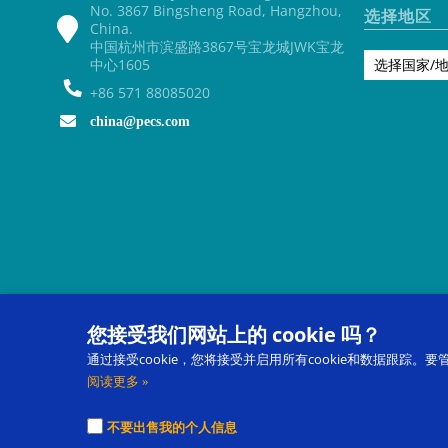
No. 3867 Bingsheng Road, Hangzhou,
选择地区
China.
中国杭州市滨盛路3867号宝龙城JWK宝龙
中心1605
选择国家/
+86 571 88085020
china@pecs.com
您接受我们网站上的 cookie 吗？
通过接受cookie，您将接受并启用所有cookie和数据跟踪。要
图片交换沟通系统 Picture Exchange Communication Syst
阅读更多 »
®
Pyramid Approach to Education
, 是金字塔教育咨询公司
Pyramid Educational Consultants, LLC.的注册商标。浙IC
不要出售我的个人信息