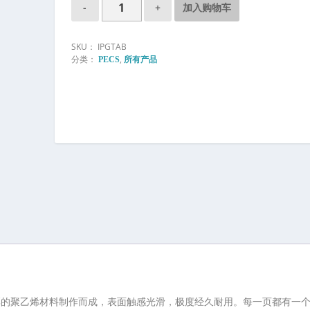
加入购物车
2
7
SKU：
IPGTAB
8
分类：
,
PECS
所有产品
.
0
0
至
¥
3
1
8
.
0
0
6cm,）由厚的聚乙烯材料制作而成，表面触感光滑，极度经久耐用。每一页都有一