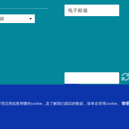
地区
注册
培训注册报名
联系我们
常见问题主页
产品
管理启用或禁用哪些cookie，及了解我们跟踪的数据，请单击管理cookie。
管理c
®
®
em
, PECS
，和金字塔教学法
我们的分部
职业生
P备18018682号-1