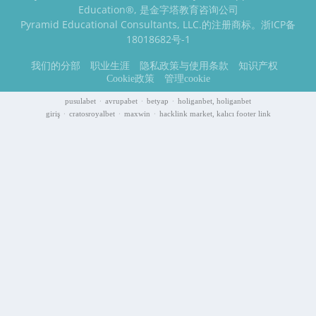
Education
®
, 是金字塔教育咨询公司
Pyramid Educational Consultants, LLC.的注册商标。浙ICP备
18018682号-1
我们的分部
职业生涯
隐私政策与使用条款
知识产权
Cookie政策
管理cookie
·
·
·
pusulabet
avrupabet
betyap
holiganbet, holiganbet
·
·
·
giriş
cratosroyalbet
maxwin
hacklink market, kalıcı footer link