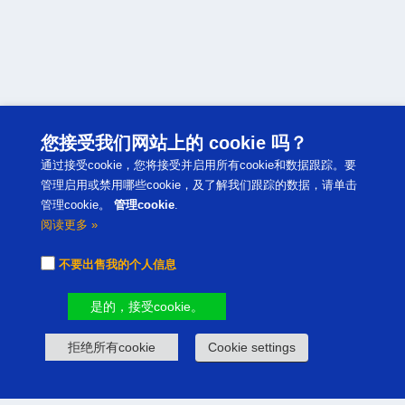
您接受我们网站上的 cookie 吗？
通过接受cookie，您将接受并启用所有cookie和数据跟踪。要
管理启用或禁用哪些cookie，及了解我们跟踪的数据，请单击
管理cookie。
管理cookie
.
阅读更多 »
不要出售我的个人信息
是的，接受cookie。
拒绝所有cookie
Cookie settings