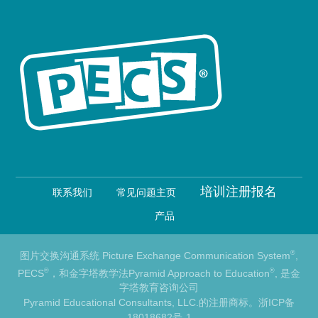
培训注册报名
联系我们
常见问题主页
产品
®
图片交换沟通系统 Picture Exchange Communication System
,
®
®
PECS
，和金字塔教学法Pyramid Approach to Education
, 是金
字塔教育咨询公司
Pyramid Educational Consultants, LLC.的注册商标。浙ICP备
18018682号-1